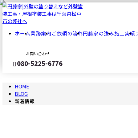
NEW
新
ホーム
業務案内
ご依頼の流れ
円藤家の強み
施工実績
着
お問い合わせ
情
080-5225-6776
報
HOME
メールフォーム
BLOG
新着情報